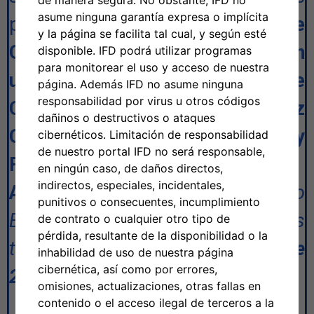
de manera segura. No obstante, IFD no
asume ninguna garantía expresa o implícita
profesionales para U
n Sistema de
y la página se facilita tal cual, y según esté
Gestión de Aprendizaje (LMS) con
disponible. IFD podrá utilizar programas
para monitorear el uso y acceso de nuestra
un Sistema de Gestión de
página. Además IFD no asume ninguna
responsabilidad por virus u otros códigos
Contenido (CMS), una Interfaz
dañinos o destructivos o ataques
Gráfica de Usuario (GUI) y
cibernéticos. Limitación de responsabilidad
de nuestro portal IFD no será responsable,
Funcionalidades
en ningún caso, de daños directos,
indirectos, especiales, incidentales,
Adicionales
(Número de Proyecto
punitivos o consecuentes, incumplimiento
EDA 01-69-15196).
Los interesados
de contrato o cualquier otro tipo de
pérdida, resultante de la disponibilidad o la
tienen hasta
el 16 de septiembre de
inhabilidad de uso de nuestra página
cibernética, así como por errores,
2024
.
omisiones, actualizaciones, otras fallas en
contenido o el acceso ilegal de terceros a la