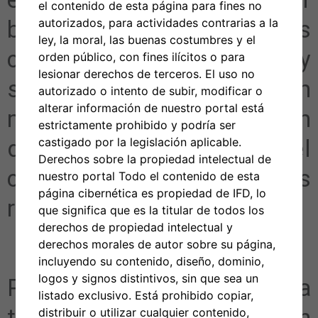
el contenido de esta página para fines no
bienes o servicios
autorizados, para actividades contrarias a la
ley, la moral, las buenas costumbres y el
comparando ofertas y
orden público, con fines ilícitos o para
lesionar derechos de terceros. El uso no
seleccionando la opción
autorizado o intento de subir, modificar o
alterar información de nuestro portal está
más ventajosa en función
estrictamente prohibido y podría ser
del costo, la calidad y el
castigado por la legislación aplicable.
Derechos sobre la propiedad intelectual de
cumplimiento de las
nuestro portal Todo el contenido de esta
página cibernética es propiedad de IFD, lo
regulaciones federales.
que significa que es la titular de todos los
derechos de propiedad intelectual y
derechos morales de autor sobre su página,
incluyendo su contenido, diseño, dominio,
logos y signos distintivos, sin que sea un
Para garantizar la
listado exclusivo. Está prohibido copiar,
transparencia y la rendición
distribuir o utilizar cualquier contenido,