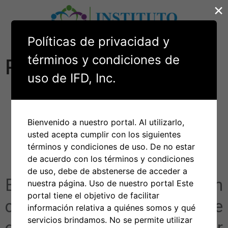
×
Políticas de privacidad y
términos y condiciones de
RFPs
uso de IFD, Inc.
Solicitud de
Propuestas (RFP)
Bienvenido a nuestro portal. Al utilizarlo,
usted acepta cumplir con los siguientes
de RICCE
términos y condiciones de uso. De no estar
de acuerdo con los términos y condiciones
de uso, debe de abstenerse de acceder a
El proceso de adquisición
nuestra página. Uso de nuestro portal Este
portal tiene el objetivo de facilitar
competitiva es un enfoque
información relativa a quiénes somos y qué
servicios brindamos. No se permite utilizar
estructurado para adquirir