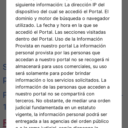
siguiente información: La dirección IP del
dispositivo del cual se accedió el Portal. El
dominio y motor de búsqueda o navegador
utilizado. La fecha y hora en la que se
accedió el Portal. Las secciones visitadas
dentro del Portal. Uso de la Información
Provista en nuestro portal La información
personal provista por las personas que
accedan a nuestro portal no se recogerá ni
Solicitud de propuestas RICCE
almacenará para usos comerciales, su uso
será solamente para poder brindar
para LMS, CMS y GUI-2024
información o los servicios solicitados. La
información de las personas que acceden a
PROGRAMA FEDERAL EDA-01-69-
nuestro portal no se compartirá con
terceros. No obstante, de mediar una orden
15196
judicial fundamentada en un estatuto
vigente, la información personal podrá ser
RICCE Request for
entregada a las agencias del orden público