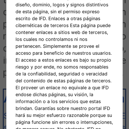
diseño, dominio, logos y signos distintivos
de cuentas, esta sección
de esta página, sin el permiso expreso
escrito de IFD. Enlaces a otras páginas
proporciona documentación
cibernéticas de terceros Esta página puede
contener enlaces a sitios web de terceros,
relacionada con el proceso
los cuales no controlamos ni nos
de adquisición competitivo,
pertenecen. Simplemente se provee el
acceso para beneficio de nuestros usuarios.
incluida la solicitud de
El acceso a estos enlaces es bajo su propio
riesgo y por ende, no somos responsables
propuestas (RFP) de RICCE.
de la confiabilidad, seguridad o veracidad
del contenido de estas páginas de terceros.
El proveer un enlace no equivale a que IFD
endose dichas páginas, su visión, la
Anuncio
de Adquisición
información o a los servicios que estas
brindan. Garantías sobre nuestro portal IFD
Solicitud de propuesta. RICCE
hará su mejor esfuerzo razonable porque su
página funcione sin errores o interrupciones,
solicita una propuesta de servicios